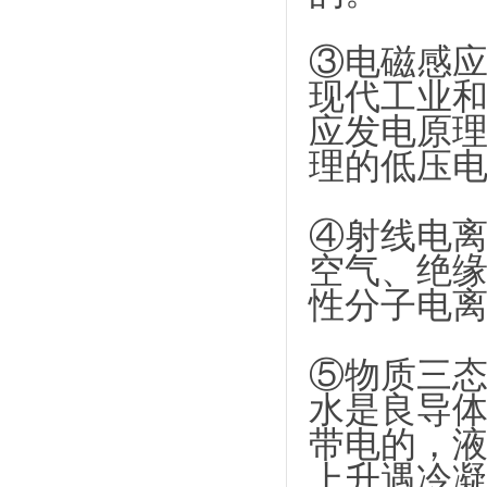
③电磁感
现代工业
应发电原
理的低压
④射线电
空气、绝缘
性分子电
⑤物质三
水是良导体
带电的，
上升遇冷